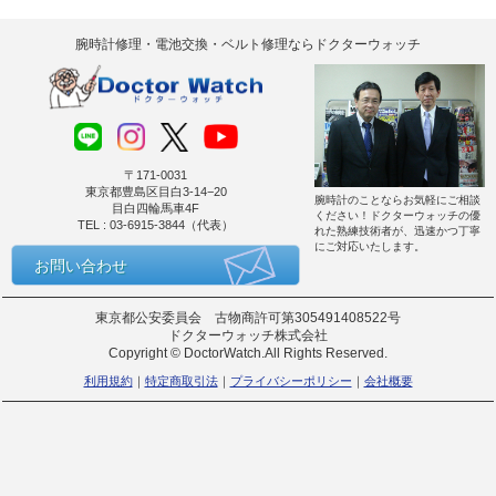
腕時計修理・電池交換・ベルト修理ならドクターウォッチ
〒171-0031
東京都豊島区目白3-14−20
腕時計のことならお気軽にご相談
目白四輪馬車4F
ください！ドクターウォッチの優
TEL : 03-6915-3844（代表）
れた熟練技術者が、迅速かつ丁寧
にご対応いたします。
お問い合わせ
東京都公安委員会 古物商許可第305491408522号
ドクターウォッチ株式会社
Copyright © DoctorWatch.All Rights Reserved.
利用規約
特定商取引法
プライバシーポリシー
会社概要