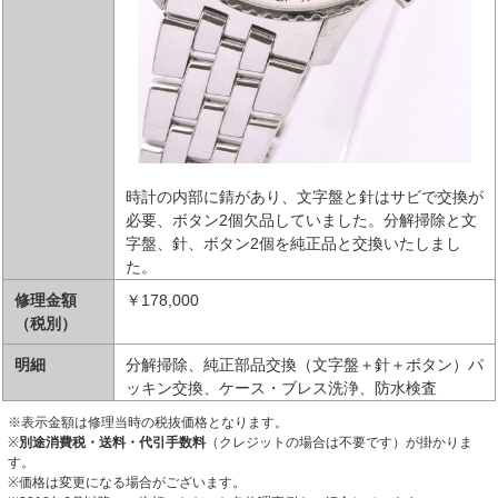
時計の内部に錆があり、文字盤と針はサビで交換が
必要、ボタン2個欠品していました。分解掃除と文
字盤、針、ボタン2個を純正品と交換いたしまし
た。
修理金額
￥178,000
（税別）
明細
分解掃除、純正部品交換（文字盤＋針＋ボタン）パ
ッキン交換、ケース・ブレス洗浄、防水検査
※表示金額は修理当時の税抜価格となります。
※
別途消費税・送料・代引手数料
（クレジットの場合は不要です）が掛かりま
す。
※価格は変更になる場合がございます。