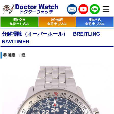
電池交換
時計修理
簡単申込
集荷 申し込み
集荷 申し込み
集荷 申し込み
分解掃除（オーバーホール） BREITLING
NAVITIMER
香川県 I 様