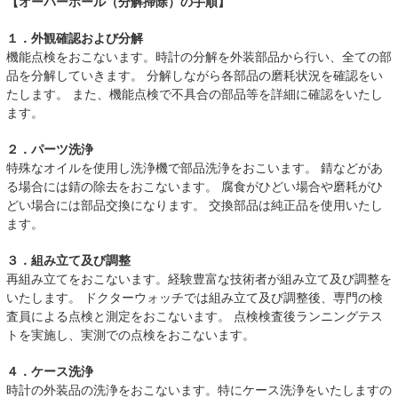
【オーバーホール（分解掃除）の手順】
１．外観確認および分解
機能点検をおこないます。時計の分解を外装部品から行い、全ての部
品を分解していきます。 分解しながら各部品の磨耗状況を確認をい
たします。 また、機能点検で不具合の部品等を詳細に確認をいたし
ます。
２．パーツ洗浄
特殊なオイルを使用し洗浄機で部品洗浄をおこいます。 錆などがあ
る場合には錆の除去をおこないます。 腐食がひどい場合や磨耗がひ
どい場合には部品交換になります。 交換部品は純正品を使用いたし
ます。
３．組み立て及び調整
再組み立てをおこないます。経験豊富な技術者が組み立て及び調整を
いたします。 ドクターウォッチでは組み立て及び調整後、専門の検
査員による点検と測定をおこないます。 点検検査後ランニングテス
トを実施し、実測での点検をおこないます。
４．ケース洗浄
時計の外装品の洗浄をおこないます。特にケース洗浄をいたしますの