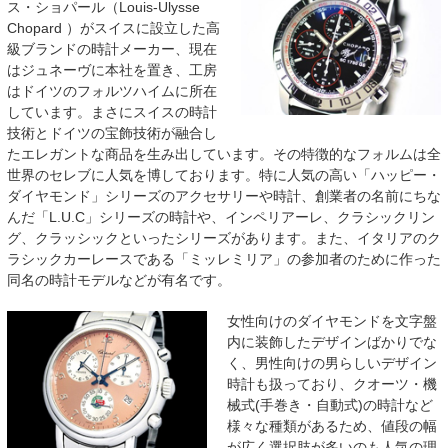
ス・ショパール（Louis-Ulysse
Chopard ）がスイスに設立した高
級ブランドの時計メーカー、現在
はジュネーヴに本社を置き、工房
はドイツのフォルツハイムに所在
しています。まさにスイスの時計
技術とドイツの宝飾技術が融合し
たエレガントな商品を生み出しています。その特徴的なフォルムは全
世界のセレブに人気を博しております。特に人気の高い「ハッピー・
ダイヤモンド」シリーズのアクセサリーや時計、創業者の名前にちな
んだ「L.U.C」シリーズの時計や、インペリアーレ、クラシックリン
グ、クラッシックといったシリーズがあります。また、イタリアのク
ラシックカーレースである「ミッレミリア」の参加者のために作った
同名の時計モデルなどが有名です。
女性向けのダイヤモンドを文字盤
内に装飾したデザインばかりでな
く、男性向けの男らしいデザイン
時計も扱っており、クオーツ・機
械式(手巻き・自動式)の時計など
様々な種類があるため、値段の幅
が広く選択肢が多いのも人気の理