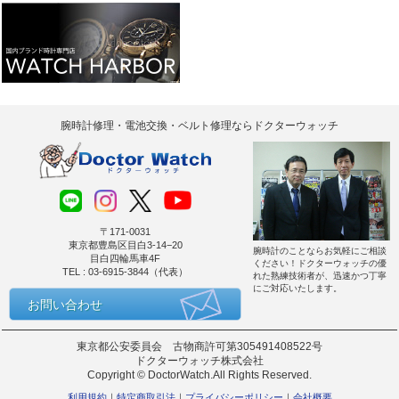
腕時計修理・電池交換・ベルト修理ならドクターウォッチ
〒171-0031
東京都豊島区目白3-14−20
腕時計のことならお気軽にご相談
目白四輪馬車4F
ください！ドクターウォッチの優
TEL : 03-6915-3844（代表）
れた熟練技術者が、迅速かつ丁寧
にご対応いたします。
お問い合わせ
東京都公安委員会 古物商許可第305491408522号
ドクターウォッチ株式会社
Copyright © DoctorWatch.All Rights Reserved.
利用規約
特定商取引法
プライバシーポリシー
会社概要