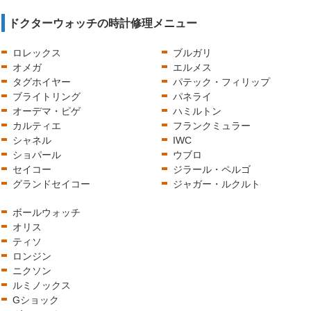
ドクターウォッチの時計修理メニュー
ロレックス
ブルガリ
オメガ
エルメス
タグホイヤー
パテック・フィリップ
ブライトリング
パネライ
オーデマ・ピゲ
ハミルトン
カルティエ
フランクミュラー
シャネル
IWC
ショパール
ウブロ
セイコー
ジラール・ペルゴ
グランドセイコー
ジャガー・ルクルト
ボールウォッチ
オリス
ティソ
ロンジン
ニクソン
ルミノックス
Gショック