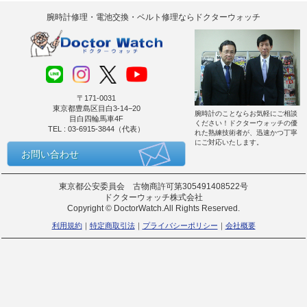
腕時計修理・電池交換・ベルト修理ならドクターウォッチ
〒171-0031
東京都豊島区目白3-14−20
腕時計のことならお気軽にご相談
目白四輪馬車4F
ください！ドクターウォッチの優
TEL : 03-6915-3844（代表）
れた熟練技術者が、迅速かつ丁寧
にご対応いたします。
お問い合わせ
東京都公安委員会 古物商許可第305491408522号
ドクターウォッチ株式会社
Copyright © DoctorWatch.All Rights Reserved.
利用規約
特定商取引法
プライバシーポリシー
会社概要