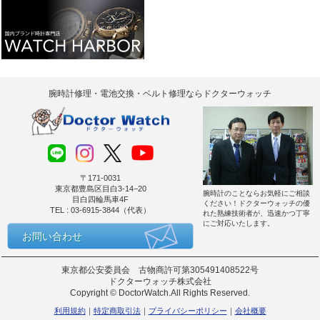
腕時計修理・電池交換・ベルト修理ならドクターウォッチ
〒171-0031
東京都豊島区目白3-14−20
腕時計のことならお気軽にご相談
目白四輪馬車4F
ください！ドクターウォッチの優
TEL : 03-6915-3844（代表）
れた熟練技術者が、迅速かつ丁寧
にご対応いたします。
お問い合わせ
東京都公安委員会 古物商許可第305491408522号
ドクターウォッチ株式会社
Copyright © DoctorWatch.All Rights Reserved.
利用規約
特定商取引法
プライバシーポリシー
会社概要