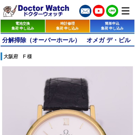
電池交換
時計修理
簡単申込
集荷 申し込み
集荷 申し込み
集荷 申し込み
分解掃除（オーバーホール） オメガ デ・ビル
大阪府 F 様