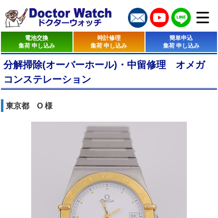
電池交換
時計修理
簡単申込
集荷 申し込み
集荷 申し込み
集荷 申し込み
分解掃除(オーバーホール)・中留修理 オメガ
コンステレーション
東京都 O 様