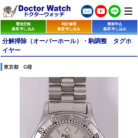
電池交換
時計修理
簡単申込
集荷 申し込み
集荷 申し込み
集荷 申し込み
分解掃除（オーバーホール）・駒調整 タグホ
イヤー
東京都 G様