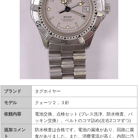
ブランド
タグホイヤー
モデル
クォーツ２，３針
依頼内容
電池交換、点検セット (ブレス洗浄、防水検査、パ
ッキン交換）、ベルトのコマ詰め(左右2コマずつ)
追加コメン
防水検査は合格です。電池の漏液があり、回路に腐
ト
食がありました。また、消費電流が高く、内部に汚