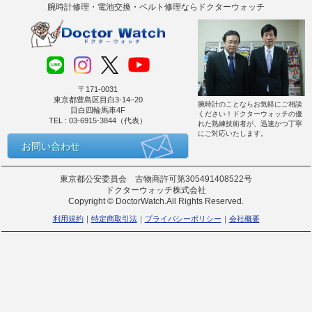
腕時計修理・電池交換・ベルト修理ならドクターウォッチ
〒171-0031
東京都豊島区目白3-14−20
腕時計のことならお気軽にご相談
目白四輪馬車4F
ください！ドクターウォッチの優
TEL : 03-6915-3844（代表）
れた熟練技術者が、迅速かつ丁寧
にご対応いたします。
お問い合わせ
東京都公安委員会 古物商許可第305491408522号
ドクターウォッチ株式会社
Copyright © DoctorWatch.All Rights Reserved.
利用規約
特定商取引法
プライバシーポリシー
会社概要