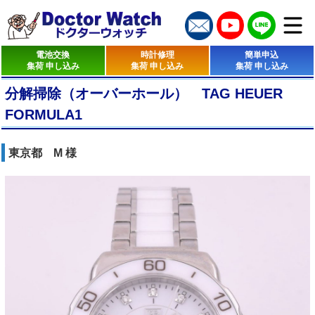
電池交換
時計修理
簡単申込
集荷 申し込み
集荷 申し込み
集荷 申し込み
分解掃除（オーバーホール） TAG HEUER
FORMULA1
東京都 M 様