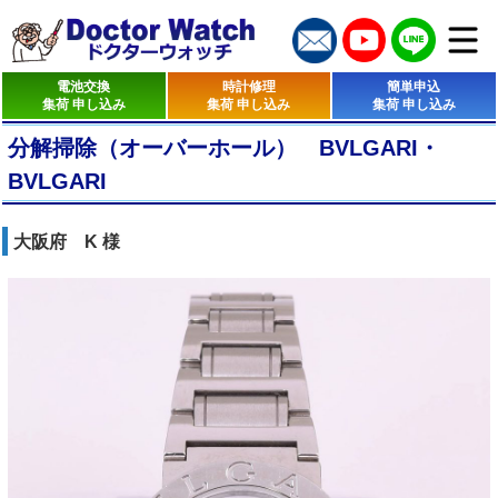
電池交換
時計修理
簡単申込
集荷 申し込み
集荷 申し込み
集荷 申し込み
分解掃除（オーバーホール） BVLGARI・
BVLGARI
大阪府 K 様