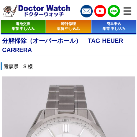
電池交換
時計修理
簡単申込
集荷 申し込み
集荷 申し込み
集荷 申し込み
分解掃除（オーバーホール） TAG HEUER
CARRERA
青森県 S 様