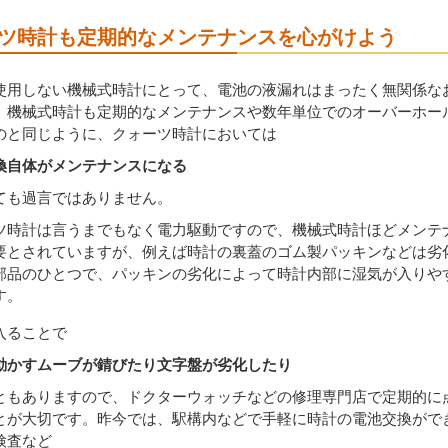
ツ時計も定期的なメンテナンスを心がけよう
使用しない機械式時計にとって、電池の液漏れはまったく無関係な
、機械式時計も定期的なメンテナンスや数年単位でのオーバーホー
のと同じように、クォーツ時計においては
換自体がメンテナンスになる
ても過言ではありません。
ツ時計は言うまでもなく電力駆動ですので、機械式時計ほどメンテ
要とされていますが、例えば時計の裏蓋のゴム製パッキンなどは劣
部品のひとつで、パッキンの劣化によって時計内部に湿気が入りや
す。
入ることで
動かすムーブが錆びたり文字盤が劣化したり
ともありますので、ドクターウォッチなどの修理専門店で定期的に
とが大切です。昨今では、駅構内などで手軽に時計の電池交換がで
検査など