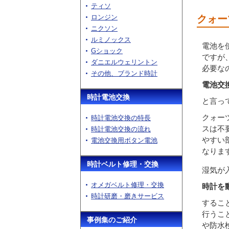
ティソ
ロンジン
クォー
ニクソン
ルミノックス
電池を
Gショック
ですが
ダニエルウェリントン
必要な
その他、ブランド時計
電池交
時計電池交換
と言っ
クォー
時計電池交換の特長
スは不
時計電池交換の流れ
やすい
電池交換用ボタン電池
なりま
時計ベルト修理・交換
湿気が
オメガベルト修理・交換
時計を
時計研磨・磨きサービス
するこ
行うこ
事例集のご紹介
や防水