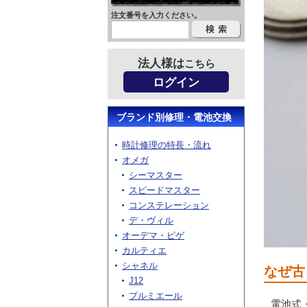
注文番号を入力ください。
法人様は
こちら
ログイン
ブランド別修理・電池交換
時計修理の特長・流れ
オメガ
シーマスター
スピードマスター
コンステレーション
デ・ヴィル
オーデマ・ピゲ
カルティエ
シャネル
なぜ古
J12
プルミエール
電池式