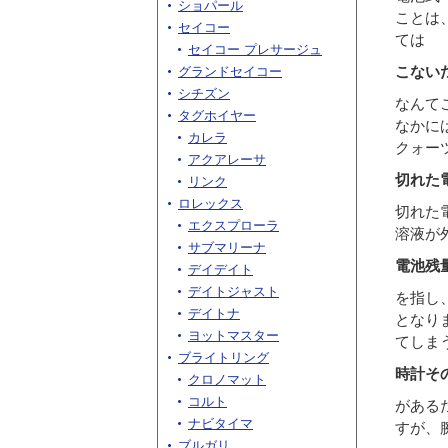
ショパール
ことは
セイコー
ては
セイコー プレサージュ
こない
グランドセイコー
シチズン
なんて
タグホイヤー
なかに
カレラ
クォー
アクアレーサ
切れた
リンク
ロレックス
切れた
エクスプローラ
溶液が
サブマリーナ
電池残
デイデイト
デイトジャスト
を指し
デイトナ
となり
ヨットマスター
てしま
ブライトリング
時計そ
クロノマット
コルト
がある
ナビタイマ
すが、
ブルガリ