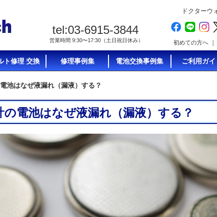
ドクターウ
tel:03-6915-3844
営業時間 9:30〜17:30（土日祝日休み）
初めての方へ
ルト修理 交換
修理事例集
電池交換事例集
ご利用ガイ
電池はなぜ液漏れ（漏液）する？
計の電池はなぜ液漏れ（漏液）する？