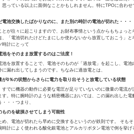
、思っている以上に面倒なことかもしれません。特にTPOに合わ
だ電池交換したばかりなのに、また別の時計の電池が切れた・・・
ことが往々に起こりますので、お財布事情という点からもちょっと
は、「電池切れたけどたまにしか使わないから放置しておこう」と
ツ時計にとって
電池をそのまま放置するのはご法度！
電池を放置することで、電池そのものが「過放電」を起こし、電池
外に漏れ出してしまうのです。ちなみに過放電とは、
量が0％の状態からさらに電力を取り出そうと放電している状態
、すでに機器の動作に必要な電圧が足りていないのに微量の電流が
ます。特に腕時計のような精密機器においては、この漏れ出した電
う・・・つまり、
のものを破損させてしまう可能性
ため、電池が切れたら早めに交換するというのが鉄則です。 そも
腕時計によく使われる酸化銀電池とアルカリボタン電池で例を挙げ