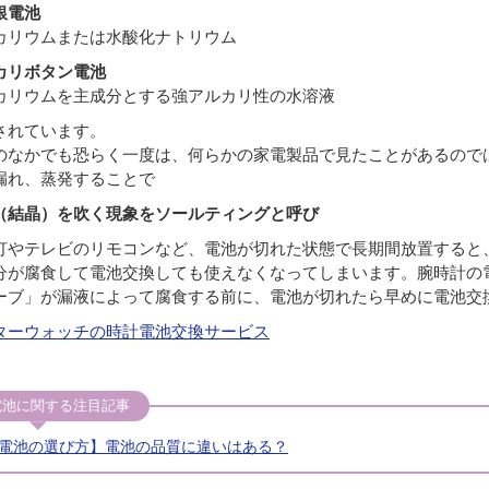
銀電池
カリウムまたは水酸化ナトリウム
カリボタン電池
カリウムを主成分とする強アルカリ性の水溶液
されています。
のなかでも恐らく一度は、何らかの家電製品で見たことがあるので
漏れ、蒸発することで
（結晶）を吹く現象をソールティングと呼び
灯やテレビのリモコンなど、電池が切れた状態で長期間放置すると
分が腐食して電池交換しても使えなくなってしまいます。腕時計の
ーブ」が漏液によって腐食する前に、電池が切れたら早めに電池交
ターウォッチの時計電池交換サービス
電池に関する注目記事
電池の選び方】電池の品質に違いはある？