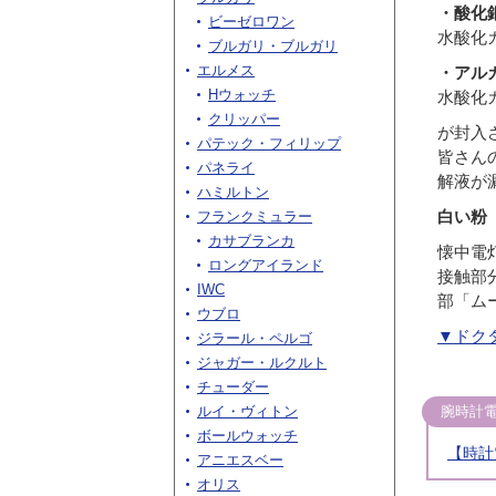
・酸化
ビーゼロワン
水酸化
ブルガリ・ブルガリ
エルメス
・アル
Hウォッチ
水酸化
クリッパー
が封入
パテック・フィリップ
皆さん
パネライ
解液が
ハミルトン
白い粉
フランクミュラー
カサブランカ
懐中電
ロングアイランド
接触部
IWC
部「ム
ウブロ
▼ドク
ジラール・ペルゴ
ジャガー・ルクルト
チューダー
ルイ・ヴィトン
腕時計
ボールウォッチ
【時計
アニエスベー
オリス