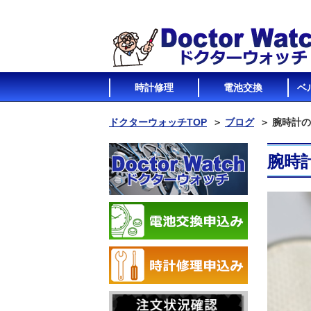
時計修理
電池交換
ベ
ドクターウォッチTOP
＞
ブログ
＞
腕時計の
腕時